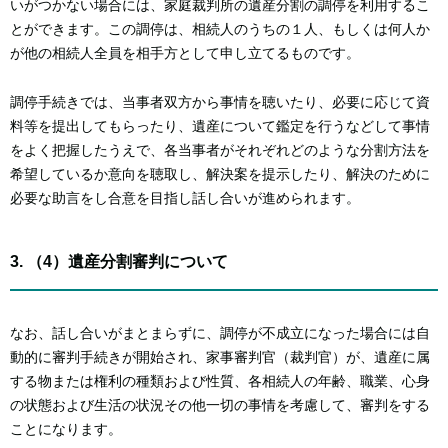
いがつかない場合には、家庭裁判所の遺産分割の調停を利用するこ
とができます。この調停は、相続人のうちの１人、もしくは何人か
が他の相続人全員を相手方として申し立てるものです。
調停手続きでは、当事者双方から事情を聴いたり、必要に応じて資
料等を提出してもらったり、遺産について鑑定を行うなどして事情
をよく把握したうえで、各当事者がそれぞれどのような分割方法を
希望しているか意向を聴取し、解決案を提示したり、解決のために
必要な助言をし合意を目指し話し合いが進められます。
3. （4）遺産分割審判について
なお、話し合いがまとまらずに、調停が不成立になった場合には自
動的に審判手続きが開始され、家事審判官（裁判官）が、遺産に属
する物または権利の種類および性質、各相続人の年齢、職業、心身
の状態および生活の状況その他一切の事情を考慮して、審判をする
ことになります。